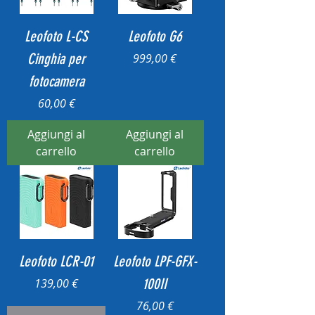
Leofoto L-CS
Leofoto G6
Cinghia per
Prezzo
999,00 €
fotocamera
Prezzo
60,00 €
Aggiungi al
Aggiungi al
carrello
carrello
Leofoto LCR-01
Leofoto LPF-GFX-
Prezzo
100II
139,00 €
Prezzo
76,00 €