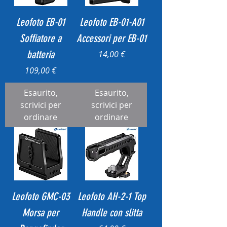
Leofoto EB-01
Leofoto EB-01-A01
Soffiatore a
Accessori per EB-01
batteria
Prezzo
14,00 €
Prezzo
109,00 €
Esaurito,
Esaurito,
scrivici per
scrivici per
ordinare
ordinare
Leofoto GMC-03
Leofoto AH-2-1 Top
Morsa per
Handle con slitta