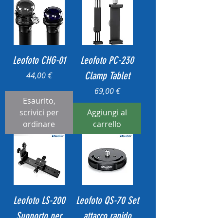
Leofoto CHG-01
Leofoto PC-230
Prezzo
Clamp Tablet
44,00 €
Prezzo
69,00 €
Esaurito,
scrivici per
Aggiungi al
ordinare
carrello
Leofoto LS-200
Leofoto QS-70 Set
Supporto per
attacco rapido