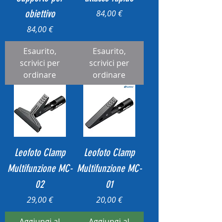
obiettivo
Prezzo
84,00 €
Prezzo
84,00 €
Esaurito,
Esaurito,
scrivici per
scrivici per
ordinare
ordinare
Leofoto Clamp
Leofoto Clamp
Multifunzione MC-
Multifunzione MC-
02
01
Prezzo
Prezzo
29,00 €
20,00 €
Aggiungi al
Aggiungi al