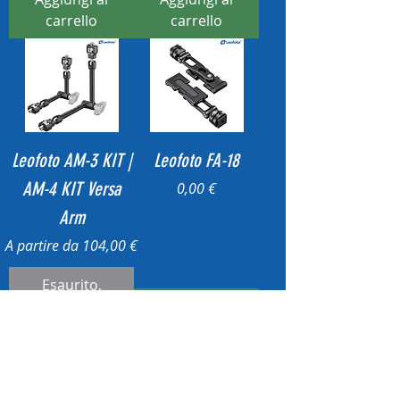
carrello
carrello
Leofoto AM-3 KIT |
Leofoto FA-18
AM-4 KIT Versa
Prezzo
0,00 €
Arm
Prezzo scontato
A partire da
104,00 €
Esaurito,
scrivici per
Aggiungi al
ordinare
carrello