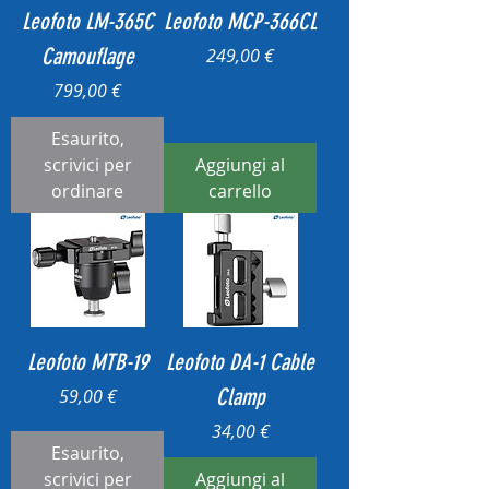
Leofoto LM-365C
Leofoto MCP-366CL
Camouflage
Prezzo
249,00 €
Prezzo
799,00 €
Esaurito,
scrivici per
Aggiungi al
ordinare
carrello
Leofoto MTB-19
Leofoto DA-1 Cable
Prezzo
Clamp
59,00 €
Prezzo
34,00 €
Esaurito,
scrivici per
Aggiungi al