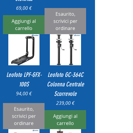
Prezzo
69,00 €
Esaurito,
Aggiungi al
scrivici per
carrello
ordinare
Leofoto LPF-GFX-
Leofoto GC-364C
100S
Colonna Centrale
Prezzo
Scorrevole
94,00 €
Prezzo
239,00 €
Esaurito,
scrivici per
Aggiungi al
ordinare
carrello