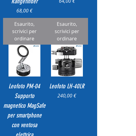
Rangefinder
Prezzo
64,00 €
Prezzo
68,00 €
Esaurito,
Esaurito,
scrivici per
scrivici per
ordinare
ordinare
Leofoto PM-04
Leofoto LH-40LR
Supporto
Prezzo
240,00 €
magnetico MagSafe
per smartphone
con ventosa
elettrica