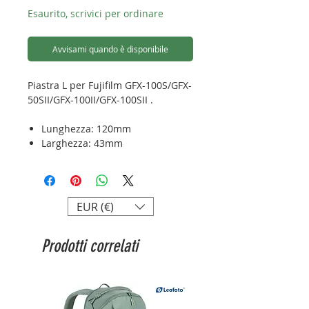
Esaurito, scrivici per ordinare
Avvisami quando è disponibile
Piastra L per Fujifilm GFX-100S/GFX-
50SII/GFX-100II/GFX-100SII .
Lunghezza: 120mm
Larghezza: 43mm
Altezza: 93mm
Peso: 100g
Attacco: Arca - swiss
EUR (€)
Prodotti correlati