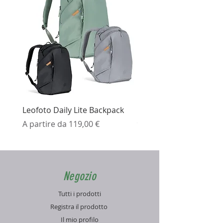
Leofoto Daily Lite Backpack
Ezviz H3K Telecamera 
Prezzo scontato
Prezzo
A partire da
119,00 €
99,99 €
Negozio
Tutti i prodotti
Registra il prodotto
Il mio profilo