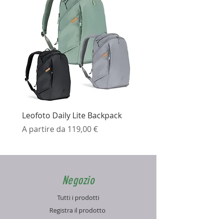
Leofoto Daily Lite Backpack
Ezviz H3K Telecamera 
Prezzo scontato
Prezzo
A partire da
119,00 €
99,99 €
Negozio
Tutti i prodotti
Registra il prodotto