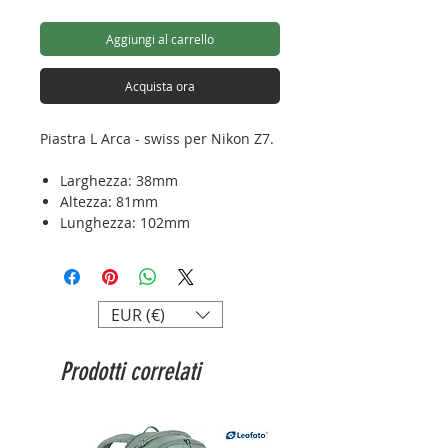
Aggiungi al carrello
Acquista ora
Piastra L Arca - swiss per Nikon Z7.
Larghezza: 38mm
Altezza: 81mm
Lunghezza: 102mm
Materiale: aluminum
Peso: 87g
Attacco: Arca - swiss
EUR (€)
Prodotti correlati