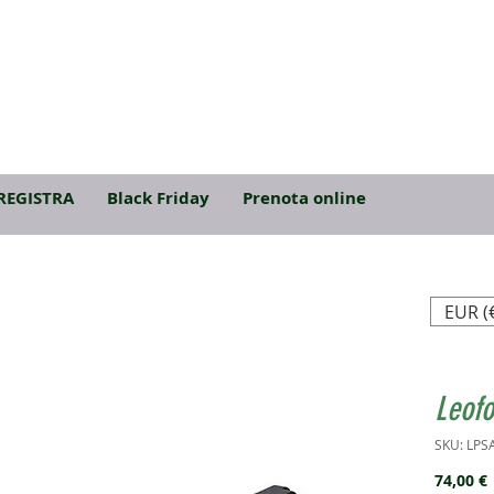
REGISTRA
Black Friday
Prenota online
EUR (
Leofo
SKU: LPS
74,00 €