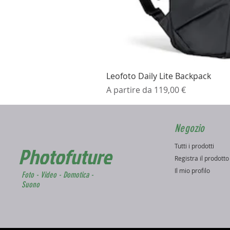
Leofoto Daily Lite Backpack
Prezzo scontato
A partire da
119,00 €
Negozio
Tutti i prodotti
Photofuture
Registra il prodott
Il mio profilo
Foto - Video - Domotica -
Suono