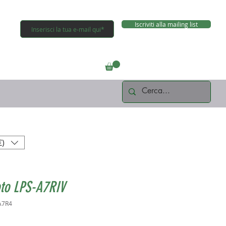
Iscriviti alla mailing list
Connettiti
€)
to LPS-A7RIV
A7R4
Prezzo