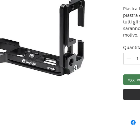
Piastra 
piastra 
tutti gl
saranno
motivo.
Quantit
Lung
Larg
Alte
Peso
Attac
Aggiung