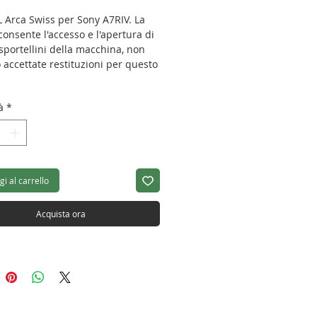
L Arca Swiss per Sony A7RIV. La
consente l'accesso e l'apertura di
i sportellini della macchina, non
 accettate restituzioni per questo
à
*
hezza: 141mm
hezza: 70mm
zza: 91mm
: 124g
co: Arca - swiss
i al carrello
Acquista ora