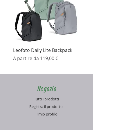
Leofoto Daily Lite Backpack
Ezviz H3K Telecamera 
Prezzo scontato
Prezzo
A partire da
119,00 €
99,99 €
Negozio
Tutti i prodotti
Registra il prodotto
Il mio profilo