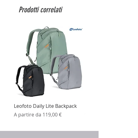
Prodotti correlati
Leofoto Daily Lite Backpack
Ezviz H3K Telecamera 
Prezzo scontato
Prezzo
A partire da
119,00 €
99,99 €