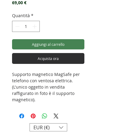
Prezzo
69,00 €
Quantità
*
Aggiungi al carrello
Acquista ora
Supporto magnetico MagSafe per
telefono con ventosa elettrica.
(L'unico oggetto in vendita
raffigurato in foto è il supporto
magnetico).
Attacco telefono: Magsafe
Peso: 500g
EUR (€)