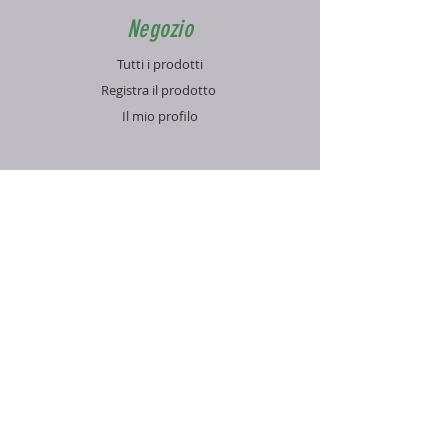
Negozio
Tutti i prodotti
Registra il prodotto
Il mio profilo
Info
Contatti
Blog
FAQ
Supporto
Informativa sulla Privacy
Condizioni di vendita
Pagamenti e spedizioni