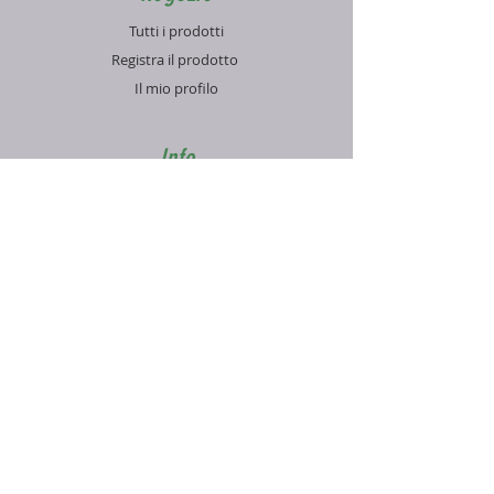
Tutti i prodotti
Registra il prodotto
Il mio profilo
Info
Contatti
Blog
FAQ
Supporto
Informativa sulla Privacy
Condizioni di vendita
Pagamenti e spedizioni