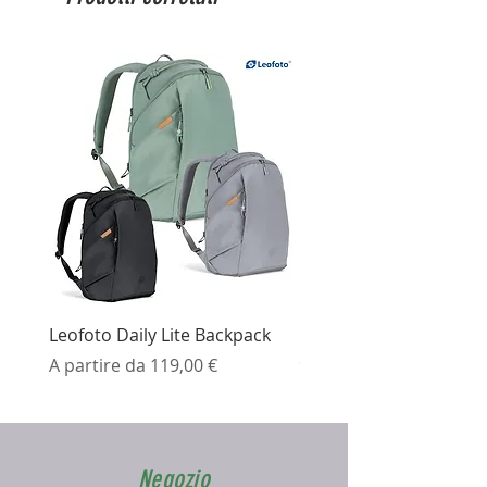
Leofoto Daily Lite Backpack
Ezviz H3K Telecamera 
Prezzo scontato
Prezzo
A partire da
119,00 €
99,99 €
Negozio