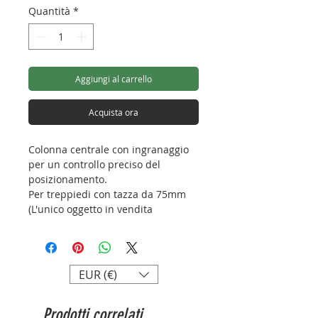
Quantità
*
Aggiungi al carrello
Acquista ora
Colonna centrale con ingranaggio
per un controllo preciso del
posizionamento.
Per treppiedi con tazza da 75mm
(L'unico oggetto in vendita
raffigurato in foto è il braccio multi-
funzione).
Lunghezza: 480mm
EUR (€)
Diametro tubo: 32mm
Peso: 760g
Prodotti correlati
Attacco: 3/8”