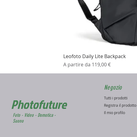
Leofoto Daily Lite Backpack
Prezzo scontato
A partire da
119,00 €
Negozio
Tutti i prodotti
Photofuture
Registra il prodott
Il mio profilo
Foto - Video - Domotica -
Suono