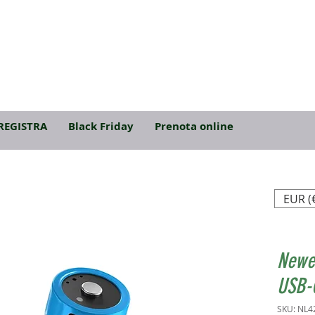
REGISTRA
Black Friday
Prenota online
EUR (
Newel
USB-
SKU: NL4