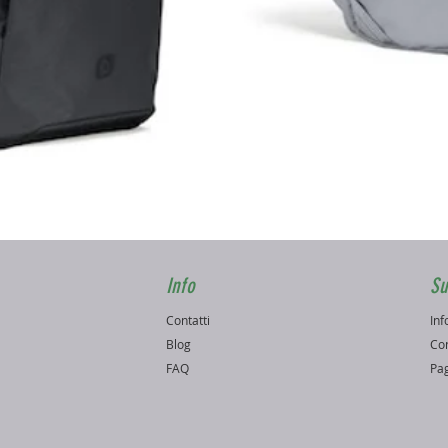
Vista rapida
Info
Su
Contatti
Inf
o
Blog
Con
FAQ
Pag