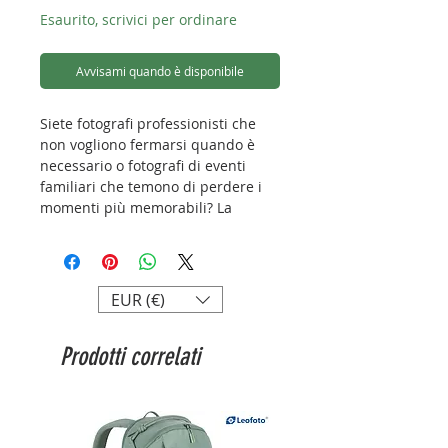
Esaurito, scrivici per ordinare
Avvisami quando è disponibile
Siete fotografi professionisti che
non vogliono fermarsi quando è
necessario o fotografi di eventi
familiari che temono di perdere i
momenti più memorabili? La
batteria ricaricabile Newell BP-955
offre alta qualità, sicurezza e
tecnologia avanzata, il tutto a un
prezzo interessante.
EUR (€)
Compatibilità:
Prodotti correlati
Tra le altre: Canon XF305, XF300,
XF105, XF100, C300 PL, C300,
C500
Specifiche: