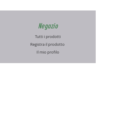
Negozio
Tutti i prodotti
Registra il prodotto
Il mio profilo
Info
Contatti
Blog
FAQ
Supporto
Informativa sulla Privacy