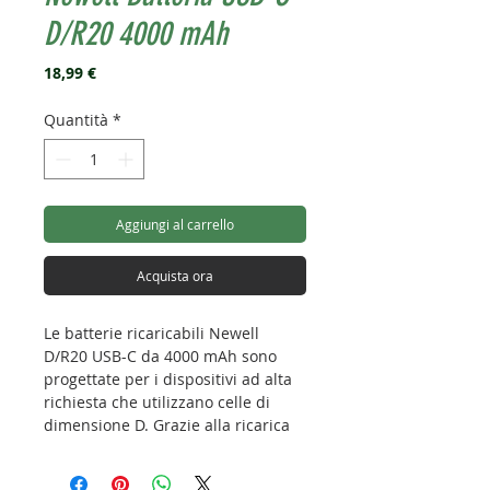
D/R20 4000 mAh
Prezzo
18,99 €
Quantità
*
Aggiungi al carrello
Acquista ora
Le batterie ricaricabili Newell
D/R20 USB-C da 4000 mAh sono
progettate per i dispositivi ad alta
richiesta che utilizzano celle di
dimensione D. Grazie alla ricarica
USB-C integrata, agli indicatori di
carica a LED e agli oltre 1200 cicli di