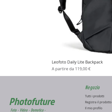
Leofoto Daily Lite Backpack
Prezzo scontato
A partire da
119,00 €
Negozio
Tutti i prodotti
Photofuture
Registra il prodott
Il mio profilo
Foto - Video - Domotica -