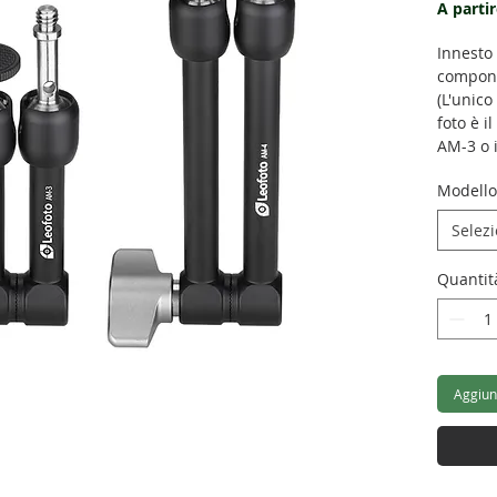
A parti
Innesto 
componi
(L'unico
foto è i
AM-3 o 
Modello
AM-3:
Alte
Selez
Lung
Peso
Quantit
AM-4:
Alte
Lung
Peso
Aggiung