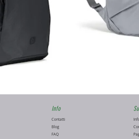
Vista rapida
Info
Su
Contatti
Inf
o
Blog
Con
FAQ
Pag