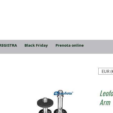
REGISTRA
Black Friday
Prenota online
EUR (
Leofo
Arm