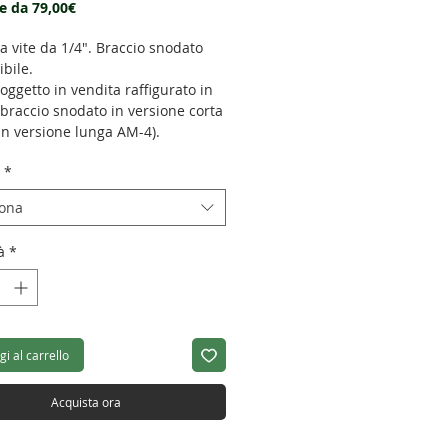
Prezzo
re da
79,00€
scontato
a vite da 1/4". Braccio snodato
bile.
 oggetto in vendita raffigurato in
l braccio snodato in versione corta
in versione lunga AM-4).
*
zza: 54mm
iona
hezza da chiuso: 90mm
: 126g
à
*
zza: 55mm
hezza da chiuso: 127mm
: 166g
i al carrello
Acquista ora