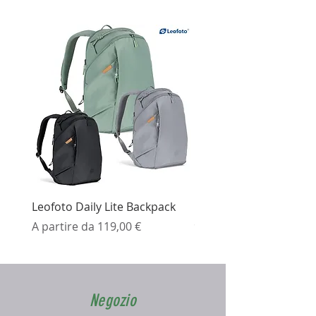
Leofoto Daily Lite Backpack
Ezviz H3K Telecamera 
Prezzo scontato
Prezzo
A partire da
119,00 €
99,99 €
Negozio