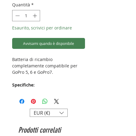
Quantità
*
Esaurito, scrivici per ordinare
Avvisami quando è disponibile
Batteria di ricambio
completamente compatibile per
GoPro 5, 6 e GoPro7.
Specifiche:
Modello: AABAT-001
Dimensioni: 3,5 x 3,1 x 1,1 cm
Peso: 25 g
Tecnologia cellulare: ioni di litio
EUR (€)
Capacità: 1220 mAh
Tensione: 3,85 V
Prodotti correlati