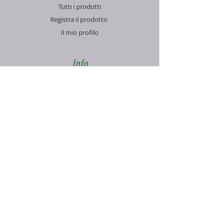
Tutti i prodotti
Registra il prodotto
Il mio profilo
Info
Contatti
Blog
FAQ
Supporto
Informativa sulla Privacy
Condizioni di vendita
Pagamenti e spedizioni
Contatti