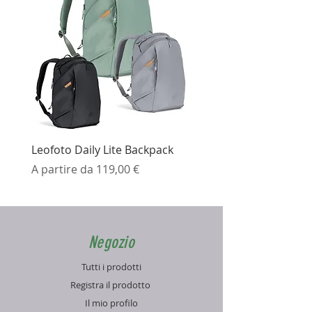
Leofoto Daily Lite Backpack
Ezviz H3K Telecamera 
Prezzo scontato
Prezzo
A partire da
119,00 €
99,99 €
Negozio
Tutti i prodotti
Registra il prodotto
Il mio profilo