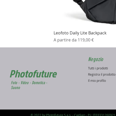
Leofoto Daily Lite Backpack
Prezzo scontato
A partire da
119,00 €
Negozio
Tutti i prodotti
Photofuture
Registra il prodott
Il mio profilo
Foto - Video - Domotica -
Suono
© 2022 by Photofuture S.a.s. - Cagliari - P.I.: IT03331260921