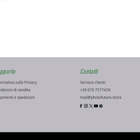
Ezviz H3K Telecamera PoE
Prezzo
99,99 €
pporto
Contatti
ormativa sulla Privacy
Servizio clienti:
dizioni di vendita
+39 070 7577429
amenti e spedizioni
mail@photofuture.store