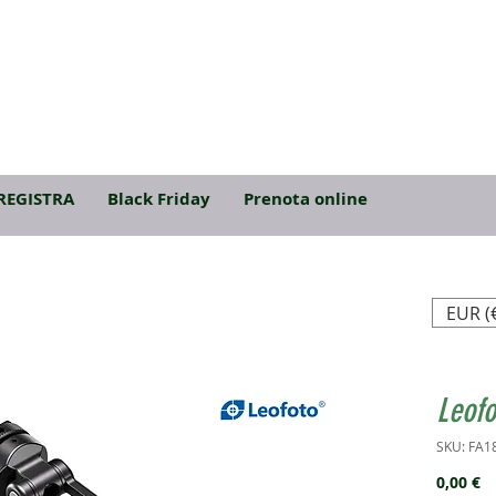
REGISTRA
Black Friday
Prenota online
EUR (
Leofo
SKU: FA1
P
0,00 €