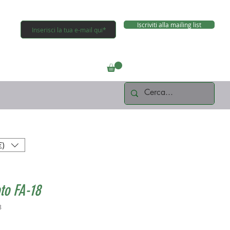
Iscriviti alla mailing list
Connettiti
€)
to FA-18
8
rezzo