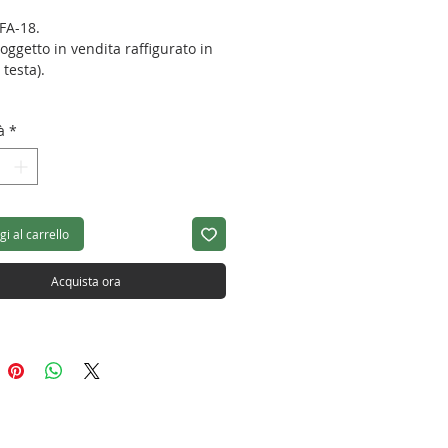
FA-18.
 oggetto in vendita raffigurato in
 testa).
à
*
i al carrello
Acquista ora