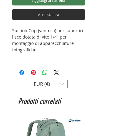
Aggiungi al carrello
Acquista ora
Suction Cup (ventosa) per superfici
lisce dotata di vite 1/4" per
montaggio di apparecchiature
fotografiche.
Lunghezza: 130mm
Max Load: 25kg
Peso:0,2kg
Attacco: UNC3/8"
EUR (€)
Prodotti correlati