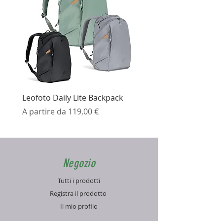
Leofoto Daily Lite Backpack
Ezviz H3K Telecamera 
Prezzo scontato
Prezzo
A partire da
119,00 €
99,99 €
Negozio
Tutti i prodotti
Registra il prodotto
Il mio profilo