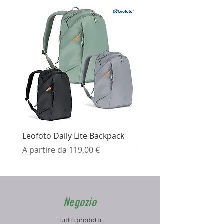
Leofoto Daily Lite Backpack
Ezviz H3K Telecamera 
Prezzo scontato
Prezzo
A partire da
119,00 €
99,99 €
Negozio
Tutti i prodotti