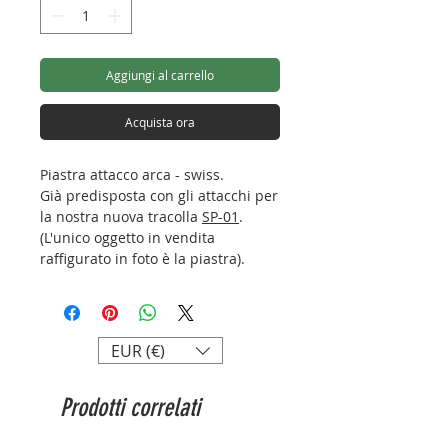
Aggiungi al carrello
Acquista ora
Piastra attacco arca - swiss.
Già predisposta con gli attacchi per
la nostra nuova tracolla
SP-01
.
(L'unico oggetto in vendita
raffigurato in foto è la piastra).
Lunghezza : 65mm
Spessore: 12,5mm
Larghezza: 38mm
EUR (€)
Peso: 48g
Attacco: Arca-swiss
Prodotti correlati