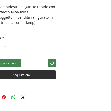
a ambidestra a sgancio rapido con
ttacco Arca-swiss.
 oggetto in vendita raffigurato in
a tracolla con il clamp).
à
*
hezza: 110~178cm
hezza: 31mm
sore: 2,5mm
i al carrello
hezza: 72mm
hezza: 30mm
Acquista ora
totale: 308g