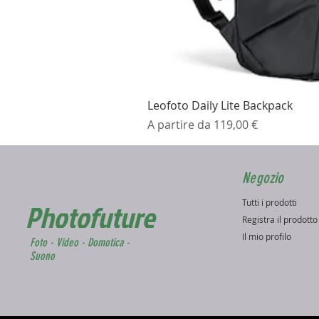
Leofoto Daily Lite Backpack
Prezzo scontato
A partire da
119,00 €
Negozio
Tutti i prodotti
Photofuture
Registra il prodott
Il mio profilo
Foto - Video - Domotica -
Suono