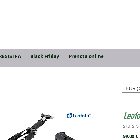
REGISTRA
Black Friday
Prenota online
EUR (
Leof
SKU: SP
99,00 €