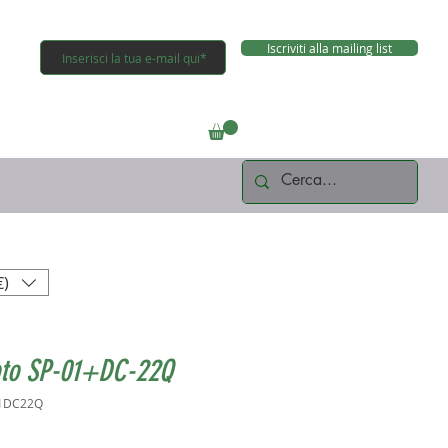
Iscriviti alla mailing list
Connettiti
€)
oto SP-01+DC-22Q
01DC22Q
Prezzo