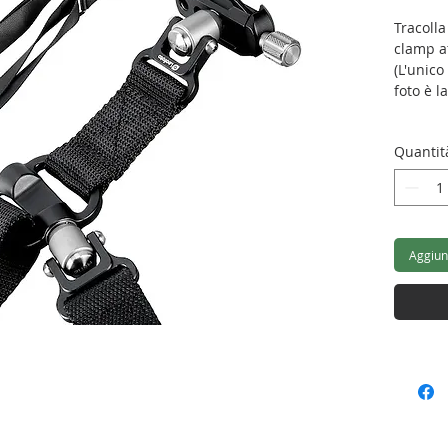
Tracoll
clamp a
(L'unico
foto è l
SP-01
Quantit
Lung
Larg
Spes
DC-22Q
Aggiung
Lung
Larg
Peso 