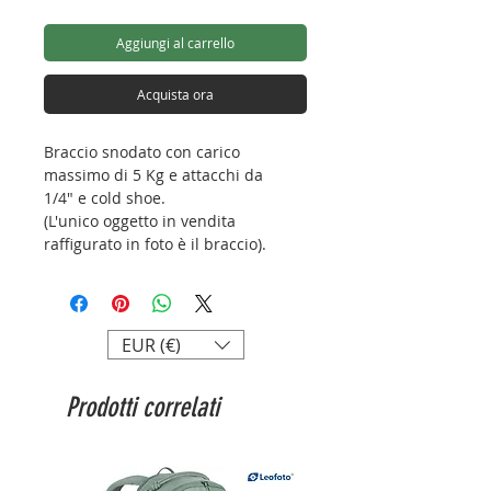
Aggiungi al carrello
Acquista ora
Braccio snodato con carico
massimo di 5 Kg e attacchi da
1/4" e cold shoe.
(L'unico oggetto in vendita
raffigurato in foto è il braccio).
Lunghezza chiuso: 166 mm
Peso: 350 g
Capacità di carico: 5 kg
EUR (€)
Prodotti correlati