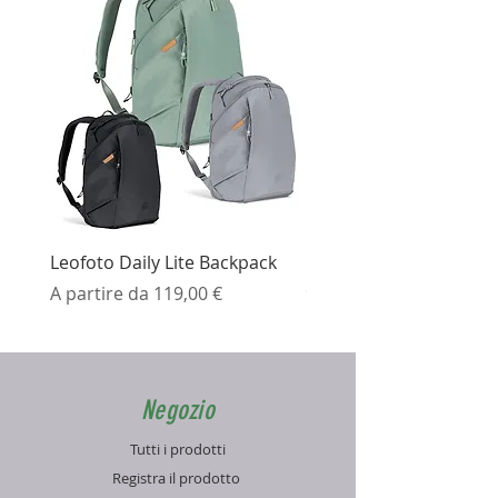
Leofoto Daily Lite Backpack
Ezviz H3K Telecamera 
Prezzo scontato
Prezzo
A partire da
119,00 €
99,99 €
Negozio
Tutti i prodotti
Registra il prodotto