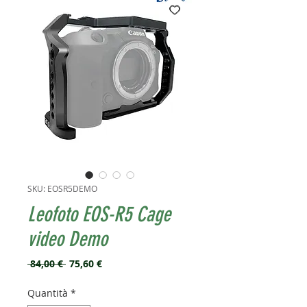
SKU: EOSR5DEMO
Leofoto EOS-R5 Cage
video Demo
Prezzo
Prezzo
 84,00 € 
75,60 €
regolare
scontato
Quantità
*