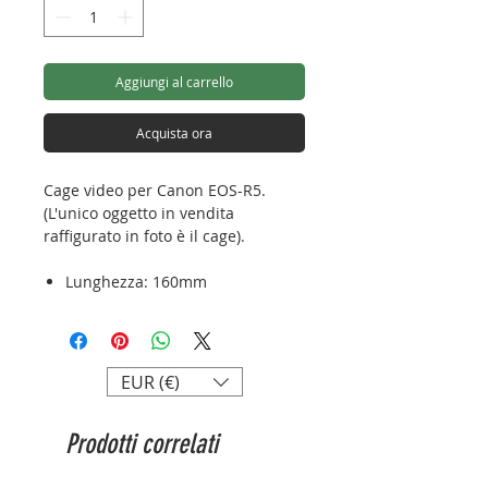
Aggiungi al carrello
Acquista ora
Cage video per Canon EOS-R5.
(L'unico oggetto in vendita
raffigurato in foto è il cage).
Lunghezza: 160mm
Altezza: 150mm
Peso:220g
Attacco: arca - swiss
EUR (€)
Prodotti correlati