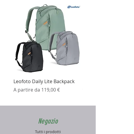
Leofoto Daily Lite Backpack
Ezviz H3K Telecamera 
Prezzo scontato
Prezzo
A partire da
119,00 €
99,99 €
Negozio
Tutti i prodotti