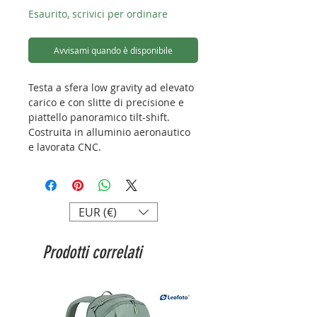
Esaurito, scrivici per ordinare
Avvisami quando è disponibile
Testa a sfera low gravity ad elevato
carico e con slitte di precisione e
piattello panoramico tilt-shift.
Costruita in alluminio aeronautico
e lavorata CNC.
Capacità di carico: 20kg
Diametro sfera: 40mm
Altezza: 128mm
EUR (€)
Peso: 740g
Diametro base: 57mm
Prodotti correlati
Attacco: 3/8”