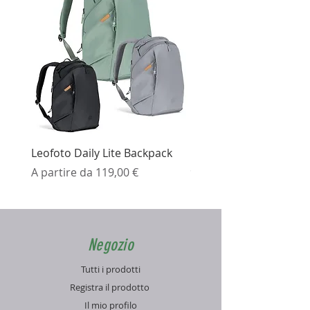
Leofoto Daily Lite Backpack
Ezviz H3K Telecamera 
Prezzo scontato
Prezzo
A partire da
119,00 €
99,99 €
Negozio
Tutti i prodotti
Registra il prodotto
Il mio profilo