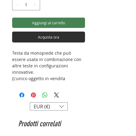
Aggiungi al carrello
Acquista ora
Testa da monopiede che può
essere usata in combinazione con
altre teste in configurazioni
innovative.
(L'unico oggetto in vendita
raffigurato in foto è la testa).
Lunghezza: 106mm
Altezza: 80mm
EUR (€)
Profondità: 63mm
Peso: 325g
Prodotti correlati
Attacco: 3/8”