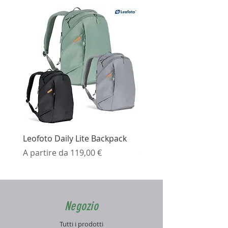
Leofoto Daily Lite Backpack
Ezviz H3K Telecamera 
Prezzo scontato
Prezzo
A partire da
119,00 €
99,99 €
Negozio
Tutti i prodotti