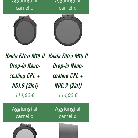
Aggiungi al
Aggiungi al
carrello
carrello
Haida Filtro M10 II
Haida Filtro M10 II
Drop-in Nano-
Drop-in Nano-
coating CPL +
coating CPL +
ND1,8 (2in1)
ND0,9 (2in1)
Prezzo
Prezzo
114,00 €
114,00 €
Aggiungi al
Aggiungi al
carrello
carrello