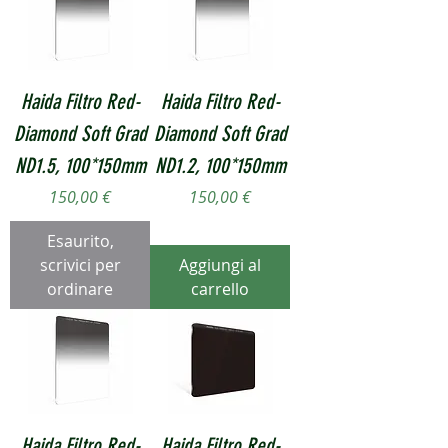
Haida Filtro Red-
Haida Filtro Red-
Diamond Soft Grad
Diamond Soft Grad
ND1.5, 100*150mm
ND1.2, 100*150mm
Prezzo
Prezzo
150,00 €
150,00 €
Esaurito,
scrivici per
Aggiungi al
ordinare
carrello
Haida Filtro Red-
Haida Filtro Red-