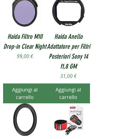
Haida Filtro M10
Haida Anello
Drop-in Clear Night
Adattatore per Filtri
Prezzo
Posteriori Sony 14
99,00 €
f1,8 GM
Prezzo
31,00 €
Aggiungi al
Aggiungi al
carrello
carrello