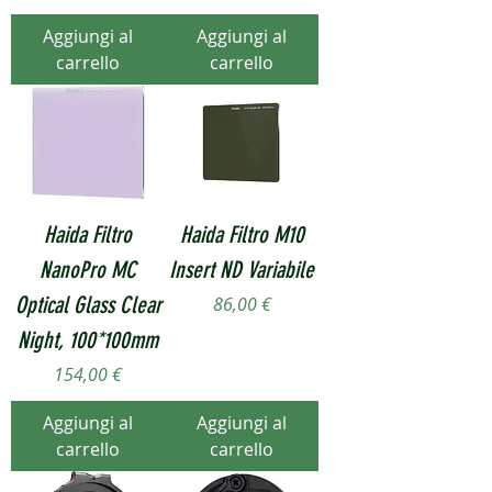
Aggiungi al
Aggiungi al
carrello
carrello
Haida Filtro
Haida Filtro M10
NanoPro MC
Insert ND Variabile
Optical Glass Clear
Prezzo
86,00 €
Night, 100*100mm
Prezzo
154,00 €
Aggiungi al
Aggiungi al
carrello
carrello