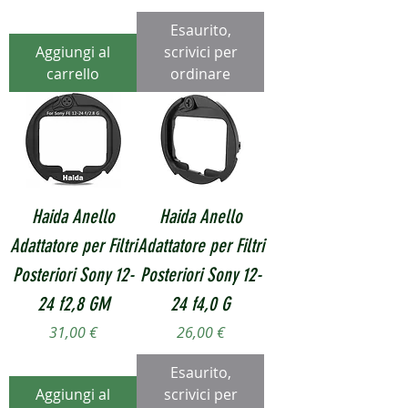
Esaurito,
Aggiungi al
scrivici per
carrello
ordinare
Haida Anello
Haida Anello
Adattatore per Filtri
Adattatore per Filtri
Posteriori Sony 12-
Posteriori Sony 12-
24 f2,8 GM
24 f4,0 G
Prezzo
Prezzo
31,00 €
26,00 €
Esaurito,
Aggiungi al
scrivici per