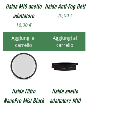
Haida M10 anello
Haida Anti-Fog Belt
adattatore
Prezzo
20,00 €
Prezzo
16,00 €
Aggiungi al
Aggiungi al
carrello
carrello
Haida Filtro
Haida anello
NanoPro Mist Black
adattatore M10
1/8
Sony 14 f1,8 GM
Prezzo scontato
Prezzo
A partire da
34,00 €
50,00 €