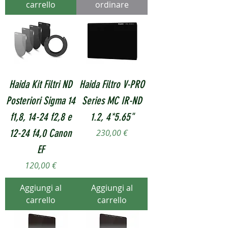
carrello
ordinare
Haida Kit Filtri ND
Haida Filtro V-PRO
Posteriori Sigma 14
Series MC IR-ND
f1,8, 14-24 f2,8 e
1.2, 4*5.65"
12-24 f4,0 Canon
Prezzo
230,00 €
EF
Prezzo
120,00 €
Aggiungi al
Aggiungi al
carrello
carrello