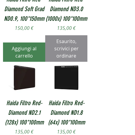
Diamond Soft Grad
Diamond ND3.0
ND0.9, 100*150mm
(1000x) 100*100mm
Prezzo
Prezzo
150,00 €
135,00 €
Esaurito,
Aggiungi al
scrivici per
carrello
ordinare
Haida Filtro Red-
Haida Filtro Red-
Diamond ND2.1
Diamond ND1.8
(128x) 100*100mm
(64x) 100*100mm
Prezzo
Prezzo
135,00 €
135,00 €