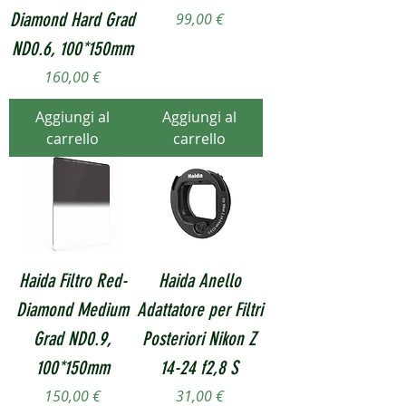
Diamond Hard Grad
Prezzo
99,00 €
ND0.6, 100*150mm
Prezzo
160,00 €
Aggiungi al
Aggiungi al
carrello
carrello
Haida Filtro Red-
Haida Anello
Diamond Medium
Adattatore per Filtri
Grad ND0.9,
Posteriori Nikon Z
100*150mm
14-24 f2,8 S
Prezzo
Prezzo
150,00 €
31,00 €