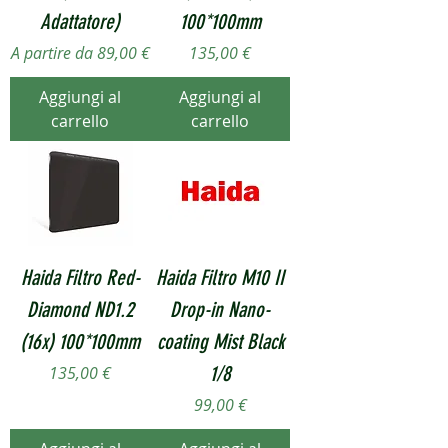
Adattatore)
100*100mm
Prezzo scontato
Prezzo
A partire da
89,00 €
135,00 €
Aggiungi al
Aggiungi al
carrello
carrello
Haida Filtro Red-
Haida Filtro M10 II
Diamond ND1.2
Drop-in Nano-
(16x) 100*100mm
coating Mist Black
Prezzo
1/8
135,00 €
Prezzo
99,00 €