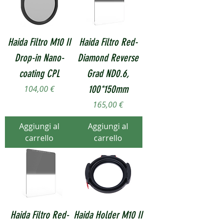
Haida Filtro M10 II
Haida Filtro Red-
Drop-in Nano-
Diamond Reverse
coating CPL
Grad ND0.6,
Prezzo
100*150mm
104,00 €
Prezzo
165,00 €
Aggiungi al
Aggiungi al
carrello
carrello
Haida Filtro Red-
Haida Holder M10 II