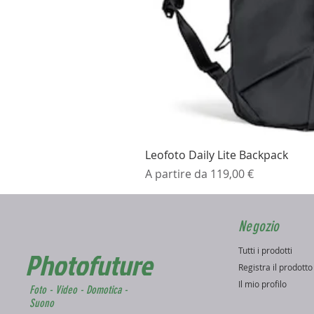
Leofoto Daily Lite Backpack
Prezzo scontato
A partire da
119,00 €
Negozio
Tutti i prodotti
Photofuture
Registra il prodott
Il mio profilo
Foto - Video - Domotica -
Suono