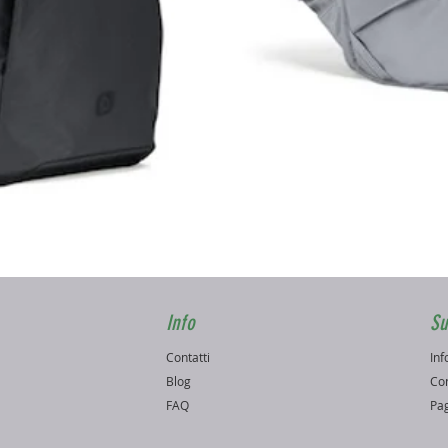
Vista rapida
Info
Su
Contatti
Inf
o
Blog
Con
FAQ
Pag