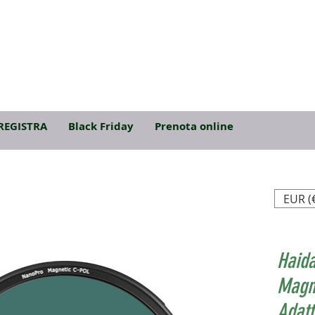
REGISTRA
Black Friday
Prenota online
EUR (
Haida
Magne
Adatt