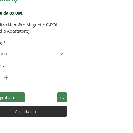
Prezzo
re da
89,00€
scontato
iltro NanoPro Magnetic C-POL
llo Adattatore)
ro
*
iona
à
*
i al carrello
Acquista ora