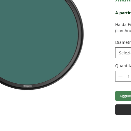
A parti
Haida F
(con Ane
Diamet
Selez
Quantit
Aggiung