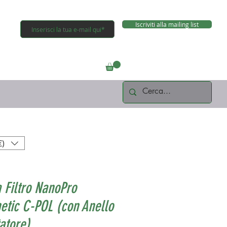
Iscriviti alla mailing list
Connettiti
€)
 Filtro NanoPro
tic C-POL (con Anello
atore)