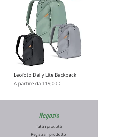
Leofoto Daily Lite Backpack
Ezviz H3K Telecamera 
Prezzo scontato
Prezzo
A partire da
119,00 €
99,99 €
Negozio
Tutti i prodotti
Registra il prodotto