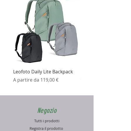
Leofoto Daily Lite Backpack
Ezviz H3K Telecamera 
Prezzo scontato
Prezzo
A partire da
119,00 €
99,99 €
Negozio
Tutti i prodotti
Registra il prodotto