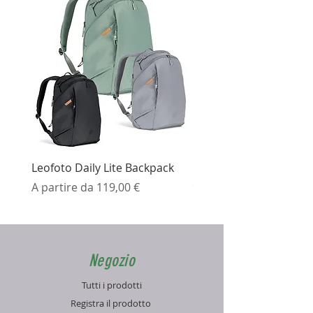
Leofoto Daily Lite Backpack
Ezviz H3K Telecamera 
Prezzo scontato
Prezzo
A partire da
119,00 €
99,99 €
Negozio
Tutti i prodotti
Registra il prodotto