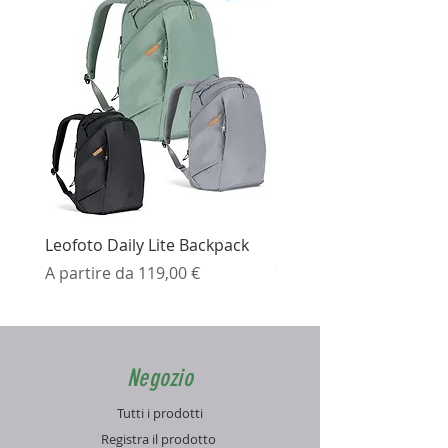
Leofoto Daily Lite Backpack
Ezviz H3K Telecamera 
Prezzo scontato
Prezzo
A partire da
119,00 €
99,99 €
Negozio
Tutti i prodotti
Registra il prodotto