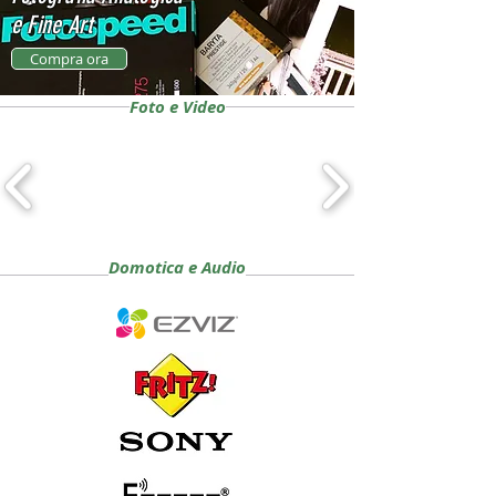
e Fine Art
Compra ora
Foto
e Video
Domotica e Audio