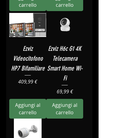
carrello
carrello
Ezviz
Ezviz H6c G1 4K
Videocitofono
Telecamera
HP7 Bifamiliare
Smart Home Wi-
Fi
Prezzo
409,99 €
Prezzo
69,99 €
Aggiungi al
Aggiungi al
carrello
carrello