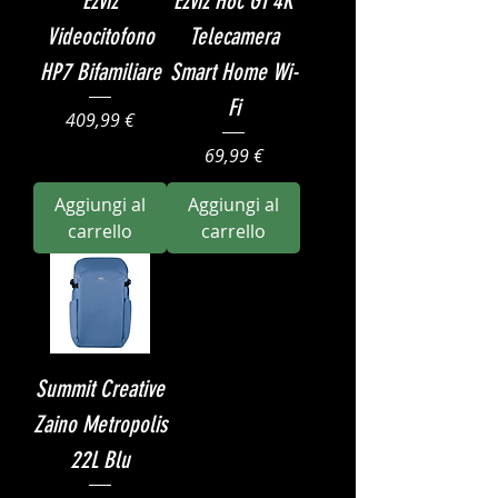
Ezviz
Ezviz H6c G1 4K
Videocitofono
Telecamera
HP7 Bifamiliare
Smart Home Wi-
Fi
Prezzo
409,99 €
Prezzo
69,99 €
Aggiungi al
Aggiungi al
carrello
carrello
Summit Creative
Zaino Metropolis
22L Blu