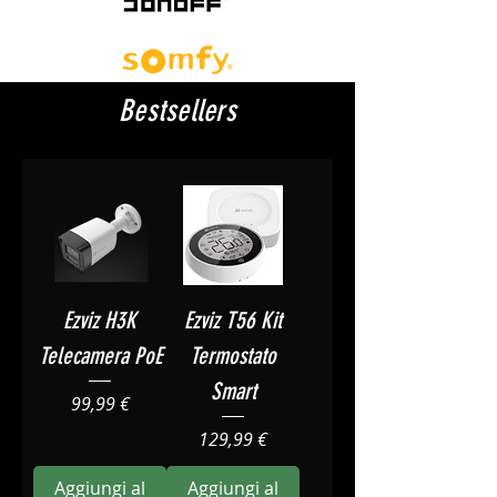
Bestsellers
Ezviz H3K
Ezviz T56 Kit
Telecamera PoE
Termostato
Smart
Prezzo
99,99 €
Prezzo
129,99 €
Aggiungi al
Aggiungi al