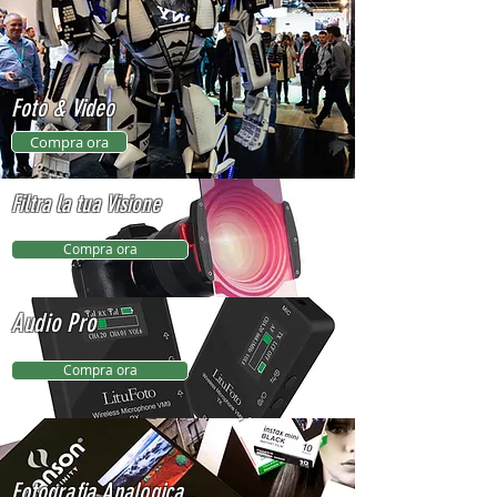
Foto & Video
Compra ora
Filtra la tua Visione
Compra ora
Audio Pro
Compra ora
Fotografia
Analogica