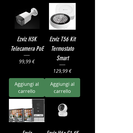
Ezviz H3K
Ezviz T56 Kit
Telecamera PoE
Termostato
Smart
Prezzo
99,99 €
Prezzo
129,99 €
Aggiungi al
Aggiungi al
carrello
carrello