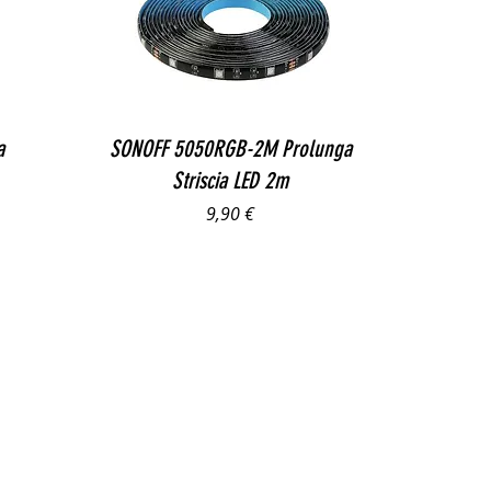
Vista rapida
a
SONOFF 5050RGB-2M Prolunga
Striscia LED 2m
Prezzo
9,90 €