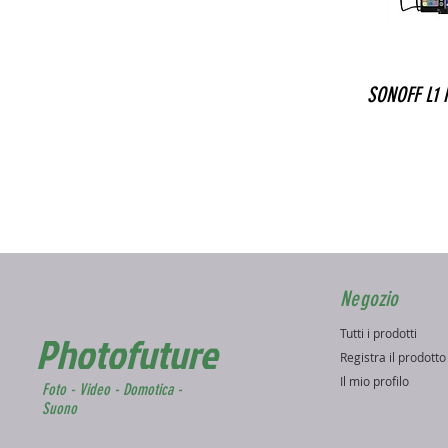
SONOFF L1 K
Negozio
Tutti i prodotti
Photofuture
Registra il prodott
Il mio profilo
Foto - Video - Domotica -
Suono