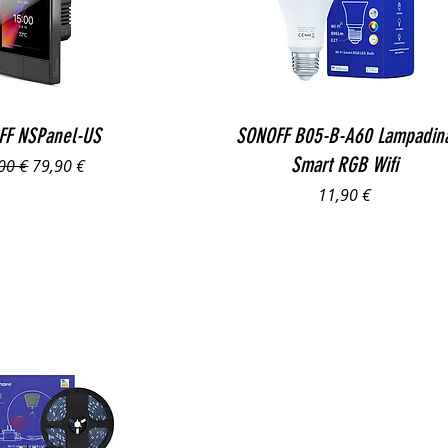
Vista rapida
Vista rapida
FF NSPanel-US
SONOFF B05-B-A60 Lampadin
Smart RGB Wifi
zzo regolare
Prezzo scontato
00 €
79,90 €
Prezzo
11,90 €