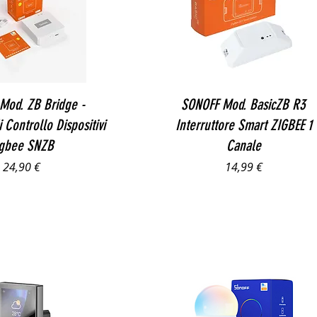
Vista rapida
Vista rapida
Mod. ZB Bridge -
SONOFF Mod. BasicZB R3
 Controllo Dispositivi
Interruttore Smart ZIGBEE 1
igbee SNZB
Canale
Prezzo
Prezzo
24,90 €
14,99 €