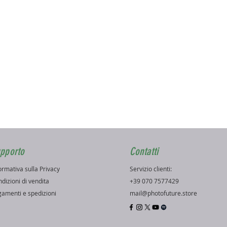
pporto
Contatti
ormativa sulla Privacy
Servizio clienti:
dizioni di vendita
+39 070 7577429
amenti e spedizioni
mail@photofuture.store