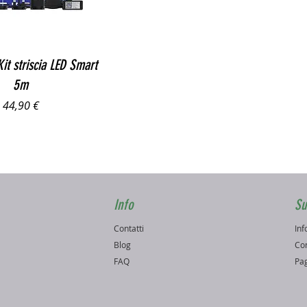
Vista rapida
it striscia LED Smart
5m
Prezzo
44,90 €
Info
Su
Contatti
Inf
o
Blog
Con
FAQ
Pag