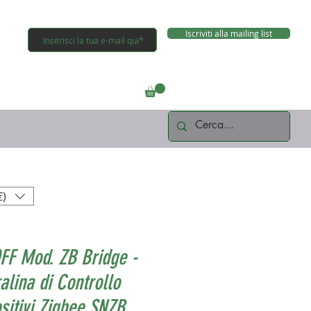
Iscriviti alla mailing list
Connettiti
€)
FF Mod. ZB Bridge -
alina di Controllo
sitivi Zigbee SNZB