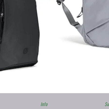
Vista rapida
Info
Su