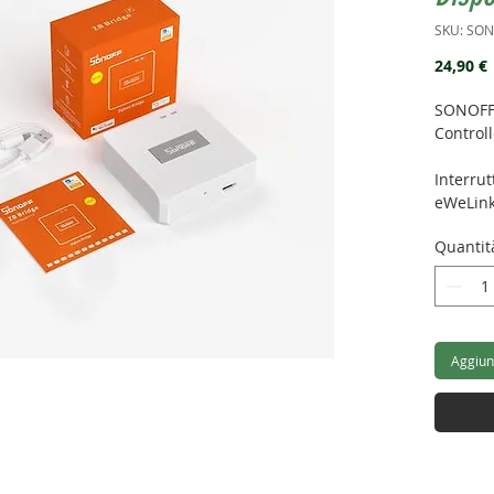
SKU: SO
24,90 €
SONOFF 
Control
Interrut
eWeLink
diretta
Quantit
Alexa e 
funzion
Bridge.
Alim
Aggiung
Zigbe
Wi-Fi
Dime