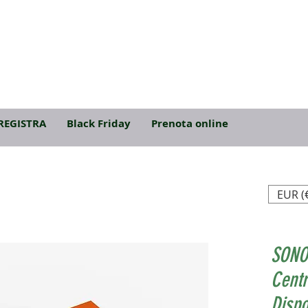
REGISTRA
Black Friday
Prenota online
EUR (
SONO
Centr
Dispo