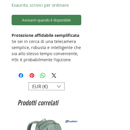
Esaurito, scrivici per ordinare
Avvisami quando è disponibile
Protezione affidabile semplificata
Se sei in cerca di una telecamera
semplice, robusta e intelligente che
sia allo stesso tempo conveniente,
H3c è probabilmente l'opzione
migliore in circolazione. La
telecamera è ben progettata per
offrire una protezione affidabile dal
giorno alla notte, incluso il
EUR (€)
rilevamento di persone basato su
intelligenza artificiale, un
Prodotti correlati
alloggiamento resistente alle
intemperie, una qualità video
nitida, la visione notturna ad ampia
portata e molto altro ancora.