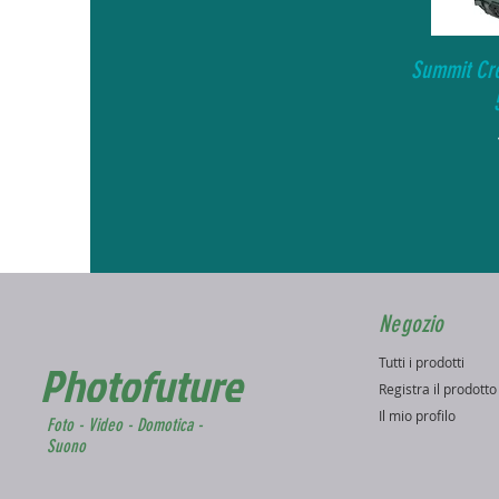
Summit Cre
Negozio
Tutti i prodotti
Photofuture
Registra il prodott
Il mio profilo
Foto - Video - Domotica -
Suono