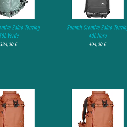
Vista rapida
Vista rapida
ative Zaino Tenzing
Summit Creative Zaino Tenzin
30L Verde
40L Nero
Prezzo
Prezzo
384,00 €
404,00 €