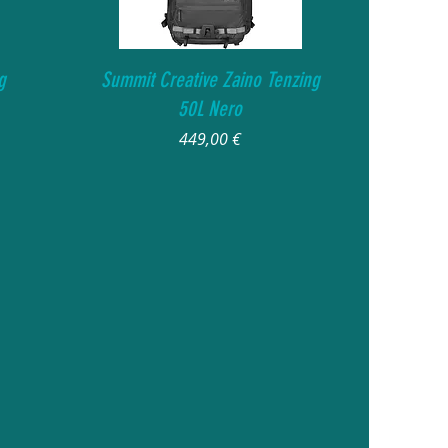
Vista rapida
g
Summit Creative Zaino Tenzing
50L Nero
Prezzo
449,00 €