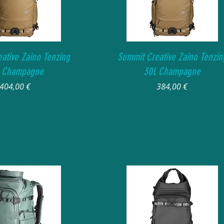
Vista rapida
Vista rapida
ative Zaino Tenzing
Summit Creative Zaino Tenzin
 Champagne
30L Champagne
Prezzo
Prezzo
404,00 €
384,00 €