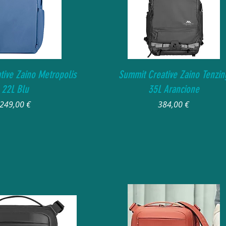
Vista rapida
Vista rapida
tive Zaino Metropolis
Summit Creative Zaino Tenzin
22L Blu
35L Arancione
Prezzo
Prezzo
249,00 €
384,00 €