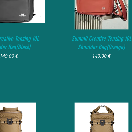
Vista rapida
Vista rapida
eative Tenzing 10L
Summit Creative Tenzing 10L
der Bag(Black)
Shoulder Bag(Orange)
Prezzo
Prezzo
149,00 €
149,00 €