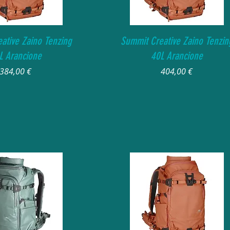
Vista rapida
Vista rapida
ative Zaino Tenzing
Summit Creative Zaino Tenzin
L Arancione
40L Arancione
Prezzo
Prezzo
384,00 €
404,00 €