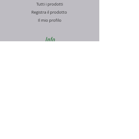
vecchio tipo per trasferire il
Tutti i prodotti
movimento alle colonne centrali di
Registra il prodotto
vecchio design.
Il mio profilo
Dimensioni: 22 × 10 × 12 cm
Peso: 0,120 kg
Info
Contatti
Blog
FAQ
Supporto
Informativa sulla Privacy
Condizioni di vendita
Pagamenti e spedizioni
Contatti