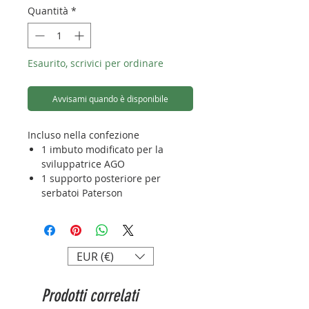
Quantità
*
Esaurito, scrivici per ordinare
Avvisami quando è disponibile
Incluso nella confezione
1 imbuto modificato per la
sviluppatrice AGO
1 supporto posteriore per
serbatoi Paterson
3 adattatori per serbatoi
Paterson più vecchi
Kit imbuto modificato e supporto
EUR (€)
posteriore S
et extra per uno sviluppo
Prodotti correlati
ottimizzato
Il kit imbuto AGO include un