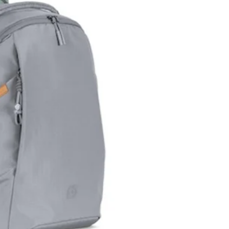
ficazioni:
CE, FCC, RoHS, REACH