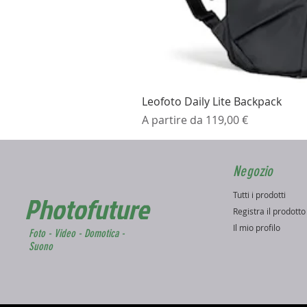
Leofoto Daily Lite Backpack
Prezzo scontato
A partire da
119,00 €
Negozio
Tutti i prodotti
Photofuture
Registra il prodott
Il mio profilo
Foto - Video - Domotica -
Suono