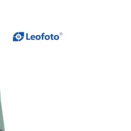
ce di Resa Cromatica (CRI):
93-97
odalità CCT)
lo del Fascio Luminoso:
30°
eratura Colore:
5600K (luce
na)
lazione Potenza:
Variabile da 0%
0%
TAZIONE
umo Massimo:
24 W
ione in Ingresso:
10-18V DC
ente in Ingresso:
Massimo 2,4 A
ettore di Ingresso:
Ø 2,5 mm DC
erie AA:
6 × AA
ria Li-ion:
Compatibile con
rie NP-F
LI
ema di Raffreddamento:
reddamento passivo silenzioso
se di Protezione:
IP 20