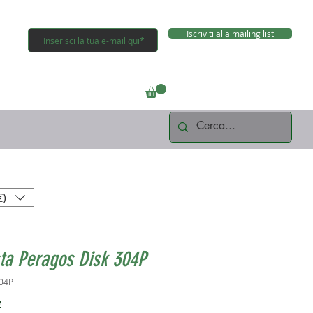
Iscriviti alla mailing list
Connettiti
€)
ta Peragos Disk 304P
04P
Prezzo
€