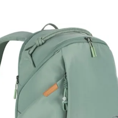
Indi
(in m
Ango
Temp
diur
Rego
a 10
ALIMEN
Cons
Tens
Corr
Conn
Batt
Batte
batte
GENERA
Sist
Raff
Clas