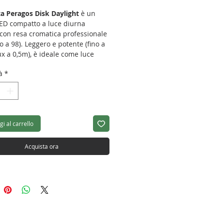
ta Peragos Disk Daylight
è un
LED compatto a luce diurna
 con resa cromatica professionale
no a 98). Leggero e potente (fino a
x a 0,5m), è ideale come luce
le, di riempimento o backlight.
à
*
 modalità flash senza tempi di
, alimentazione a batteria o AC,
lo wireless e funzionamento
free. Perfetto per ritratti, blogging
in mobilità.
i al carrello
ICHE TECNICHE
Acquista ora
ce Articolo:
16001100
ce EAN:
4250972502392
 Netto:
0,35 kg
nsioni:
160×55 mm
TE LED
94-98 (in modalità CCT)