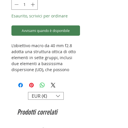
Esaurito, scrivici per ordinare
Avvisami quando è disponibile
L'obiettivo macro da 40 mm f2.8
adotta una struttura ottica di otto
elementi in sette gruppi, inclusi
due elementi a bassissima
dispersione (UD), che possono
compensare meglio varie
aberrazioni e ottenere una buona
qualità dell'immagine.
EUR (€)
La fotografia è un'arte creativa della
luce. L'apertura massima di F2.8
Prodotti correlati
consente ai fotografi di creare
liberamente anche in ambienti con
scarsa illuminazione e avere un