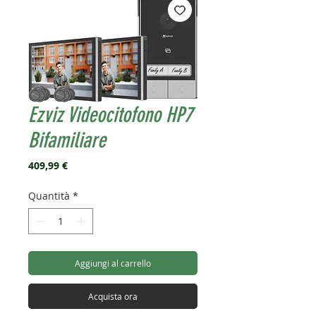
Ezviz Videocitofono HP7
Bifamiliare
Prezzo
409,99 €
Quantità
*
Aggiungi al carrello
Acquista ora