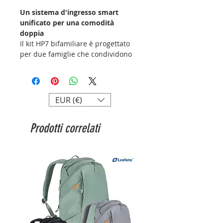
Un sistema d'ingresso smart
unificato per una comodità
doppia
Il kit HP7 bifamiliare è progettato
per due famiglie che condividono
lo stesso ingresso e vogliono
controllare l’accesso in modo smart
e indipendente. Include due
pulsanti di chiamata separati e due
EUR (€)
monitor interni autonomi,
permettendo a ciascuna famiglia di
Prodotti correlati
rispondere ai visitatori, vedere
video in alta risoluzione, ricevere
notifiche e gestire gli accessi in
modo semplice – anche tramite
smartphone.