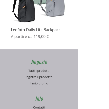
Leofoto Daily Lite Backpack
Ezviz H3K Telecamera 
Prezzo scontato
Prezzo
A partire da
119,00 €
99,99 €
Negozio
Tutti i prodotti
Registra il prodotto
Il mio profilo
Info
Contatti