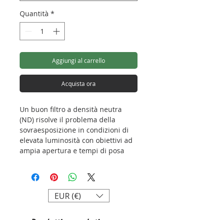
Quantità
*
Aggiungi al carrello
Acquista ora
Un buon filtro a densità neutra
(ND) risolve il problema della
sovraesposizione in condizioni di
elevata luminosità con obiettivi ad
ampia apertura e tempi di posa
lunghi, attenuando la luce in
ingresso in modo uniforme su tutto
lo spettro. Il filtro ND variabile di
STC aiuta a trovare il giusto
EUR (€)
coefficiente di attenuazione per un
perfetto effetto soft focus con una