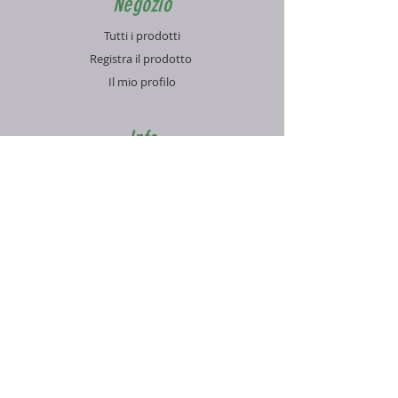
Negozio
Tutti i prodotti
Registra il prodotto
Il mio profilo
Info
Contatti
Blog
FAQ
Supporto
Informativa sulla Privacy
Condizioni di vendita
Pagamenti e spedizioni