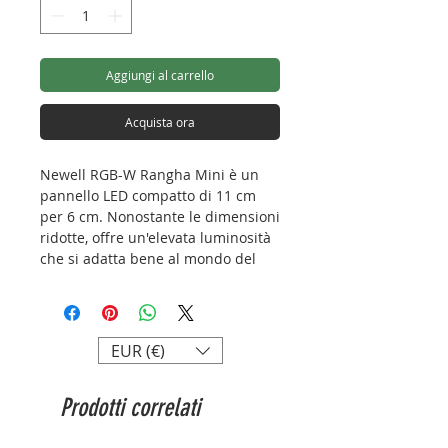
Aggiungi al carrello
Acquista ora
Newell RGB-W Rangha Mini è un
pannello LED compatto di 11 cm
per 6 cm. Nonostante le dimensioni
ridotte, offre un'elevata luminosità
che si adatta bene al mondo del
cinema e della fotografia. L'ampia
gamma di regolazione della
temperatura di colore (2500 - 9900
K) consente di ottenere toni di luce
EUR (€)
sia caldi che freddi.
Prodotti correlati
Specifiche:
modello: Newell RGB-W Rangha
Mini