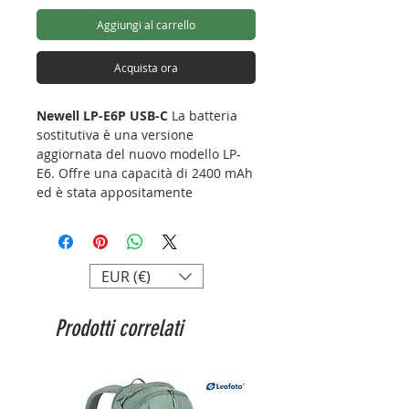
Aggiungi al carrello
Acquista ora
Newell LP-E6P USB-C
La batteria
sostitutiva è una versione
aggiornata del nuovo modello LP-
E6. Offre una capacità di 2400 mAh
ed è stata appositamente
progettata per soddisfare i requisiti
delle fotocamere moderne, come la
Canon EOS R5 Mark II. La
retrocompatibilità consente di
EUR (€)
utilizzarla anche con i modelli
precedenti di apparecchiature foto-
Prodotti correlati
video. Dotata di una porta USB-C,
consente la ricarica tramite un cavo
collegato a un power bank o a un
computer, tra gli altri, eliminando
la necessità di prendere un