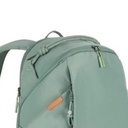
Tr311
Tr317
Tr33
Tr413
Tr416
Tr425
Tr500
Tr515
Tr517
Ccd-T
Tr618
Tr710
Tr717
Tr718
Tr730
Tr810
Tr845
Tr913
Tr918
Tr950
Trt97