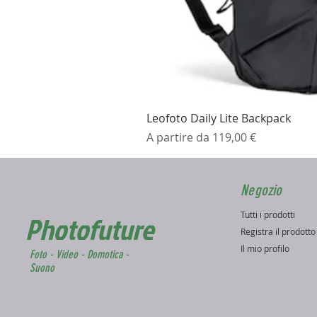
Leofoto Daily Lite Backpack
Prezzo scontato
A partire da
119,00 €
Negozio
Tutti i prodotti
Photofuture
Registra il prodott
Il mio profilo
Foto - Video - Domotica -
Suono