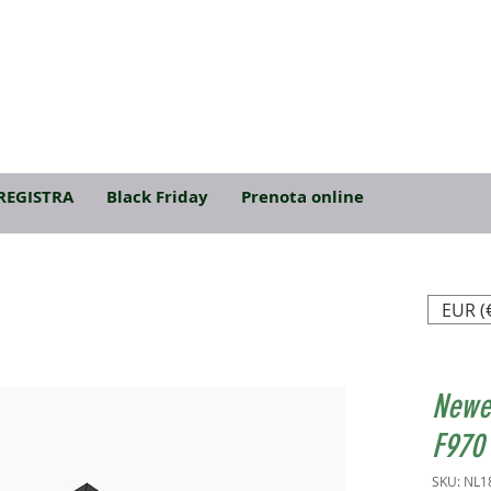
REGISTRA
Black Friday
Prenota online
EUR (
Newel
F970
SKU: NL1