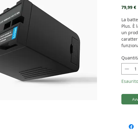
79,99 €
La batte
Plus. È 
un prod
caratter
funzion
capacità
Quantit
Compati
Sony
Serie
Esaurito
Ccd-S
Ccd-S
Ccd-T
Avv
Ccd-T
Tr1e,
Ccd-
Ccd-
Tr290
Tr30