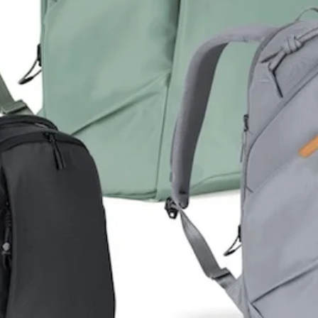
Trv16
Trv21
Trv30
Trv36
Trv37
Trv43
Trv46
Trv48
Trv51
Trv56
Trv57
Trv59
Trv63
Trv66
Trv67
Trv71
Trv72
Trv78
Trv81
Trv85
Trv87