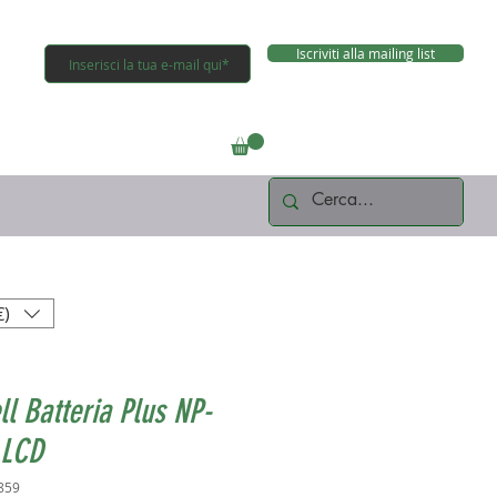
Iscriviti alla mailing list
Connettiti
€)
l Batteria Plus NP-
 LCD
859