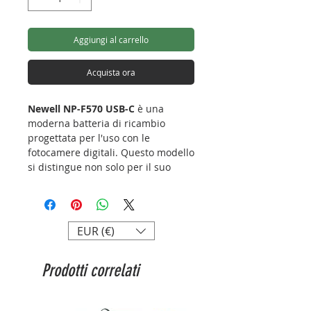
Aggiungi al carrello
Acquista ora
Newell NP-F570 USB-C
è una
moderna batteria di ricambio
progettata per l'uso con le
fotocamere digitali. Questo modello
si distingue non solo per il suo
colore unico. La porta USB-C
integrata vi aprirà una nuova
gamma di possibilità di ricarica! Se
non avete un caricabatterie a
EUR (€)
portata di mano, non c'è niente di
male. È possibile utilizzare il cavo
Prodotti correlati
USB-C e ricaricare la batteria con
un power bank, un computer o un
caricatore del telefono. La batteria