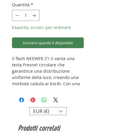
Quantità
*
Esaurito, scrivici per ordinare
Avvisami quando è disponibile
Il flash NEEWER Z1-S vanta una
testa Fresnel circolare che
garantisce una distribuzione
uniforme della luce, creando una
morbida caduta ai bordi. Con una
temperatura colore stabile di
5600K (+/-200K), offre
un'illuminazione uniforme. La
parabola zoom del flash (28–105
EUR (€)
mm) può essere impostata
automaticamente o manualmente.
Prodotti correlati
La lampada pilota LED da 2 W
integrata fornisce 10 livelli di