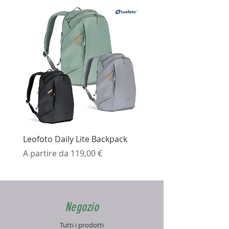
Leofoto Daily Lite Backpack
Ezviz H3K Telecamera 
Prezzo scontato
Prezzo
A partire da
119,00 €
99,99 €
Negozio
Tutti i prodotti