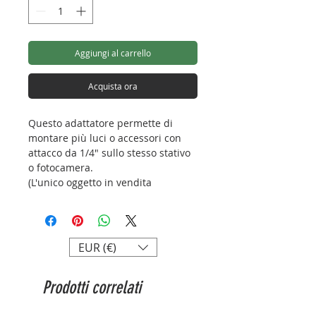
Aggiungi al carrello
Acquista ora
Questo adattatore permette di
montare più luci o accessori con
attacco da 1/4" sullo stesso stativo
o fotocamera.
(L'unico oggetto in vendita
raffigurato in foto è l'adattatore).
Materiale: plastica: ABS
Portata massima: 3kg
EUR (€)
Prodotti correlati