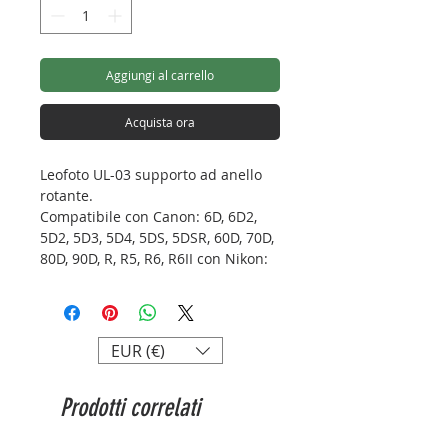
Aggiungi al carrello
Acquista ora
Leofoto UL-03 supporto ad anello
rotante.
Compatibile con Canon: 6D, 6D2,
5D2, 5D3, 5D4, 5DS, 5DSR, 60D, 70D,
80D, 90D, R, R5, R6, R6II con Nikon:
D600, D700, D750, D800, D850 con
Fujifilm: XT4
(L'unico oggetto in vendita
raffigurato in foto è il supporto).
EUR (€)
Diametro anello: 74mm
Prodotti correlati
Peso: 158g