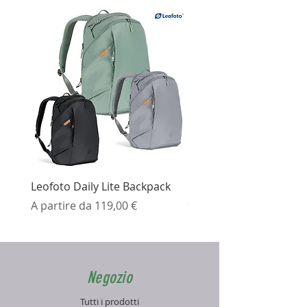
Leofoto Daily Lite Backpack
Ezviz H3K Telecamera 
Prezzo scontato
Prezzo
A partire da
119,00 €
99,99 €
Negozio
Tutti i prodotti