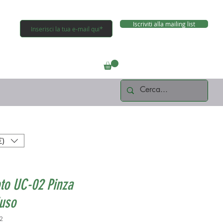
Iscriviti alla mailing list
Connettiti
€)
to UC-02 Pinza
uso
2