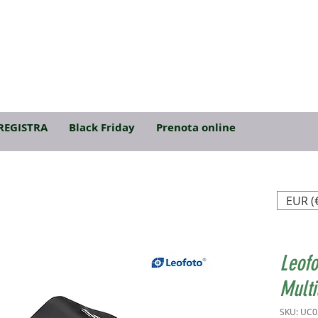
REGISTRA
Black Friday
Prenota online
EUR (
Leofo
Multi
SKU: UC0