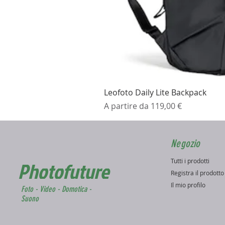
Leofoto Daily Lite Backpack
Prezzo scontato
A partire da
119,00 €
Negozio
Tutti i prodotti
Photofuture
Registra il prodott
Il mio profilo
Foto - Video - Domotica -
Suono