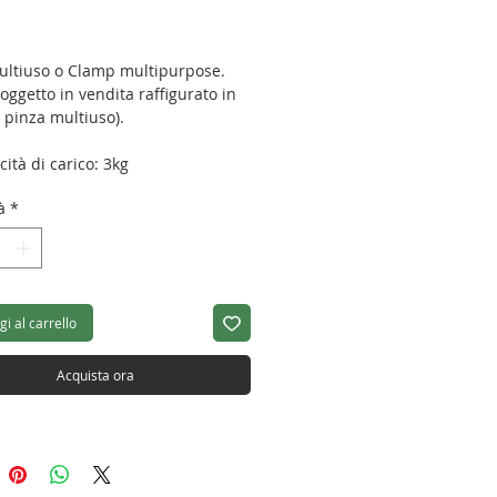
Prezzo
ultiuso o Clamp multipurpose.
 oggetto in vendita raffigurato in
a pinza multiuso).
ità di carico: 3kg
hezza: 61mm
à
*
: 50g
i al carrello
Acquista ora