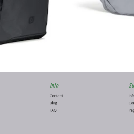
Vista rapida
Info
Su
Contatti
Inf
o
Blog
Con
FAQ
Pag