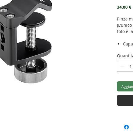
34,00 €
Pinza m
(L'unico
foto è l
Capac
Lung
Quantit
Peso
Aggiung