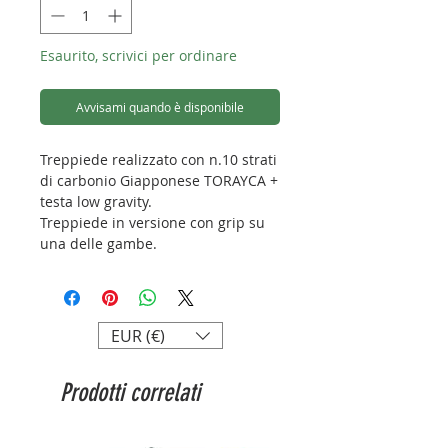
Esaurito, scrivici per ordinare
Avvisami quando è disponibile
Treppiede realizzato con n.10 strati
di carbonio Giapponese TORAYCA +
testa low gravity.
Treppiede in versione con grip su
una delle gambe.
Il treppiede è fornito di borsa.
LS-254C
Capacità di carico: 8kg
EUR (€)
Peso: 0,93kg
Altezza max.: 1200mm
Prodotti correlati
Altezza min.: 66mm
Lunghezza chiuso: 440mm
Diametro chiuso: 79mm