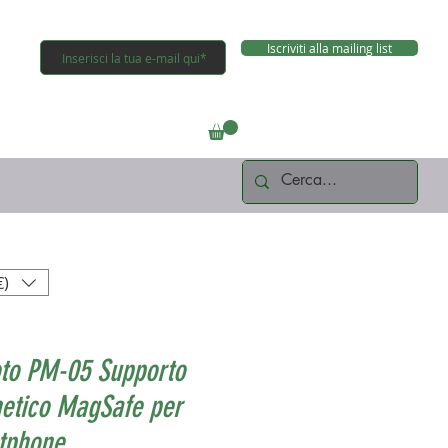
Iscriviti alla mailing list
Connettiti
€)
oto PM-05 Supporto
etico MagSafe per
tphone