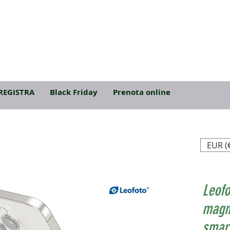
REGISTRA
Black Friday
Prenota online
EUR (
Leof
magn
smar