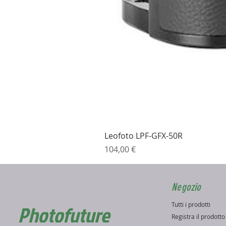
Leofoto LPF-GFX-50R
Prezzo
104,00 €
Negozio
Tutti i prodotti
Photofuture
Registra il prodott