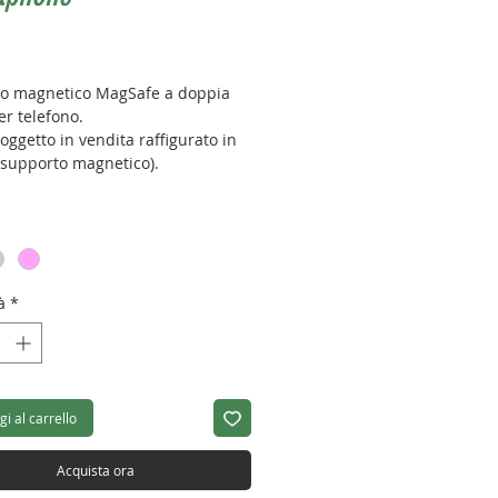
Prezzo
o magnetico MagSafe a doppia
er telefono.
 oggetto in vendita raffigurato in
l supporto magnetico).
cco telefono: Magsafe
*
: 63g
à
*
i al carrello
Acquista ora