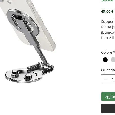
49,00 €
Support
faccia p
(L'unico
foto è i
Atta
Colore
Peso
Quantit
Aggiung