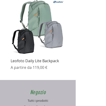
Leofoto Daily Lite Backpack
Ezviz H3K Telecamera 
Prezzo scontato
Prezzo
A partire da
119,00 €
99,99 €
Negozio
Tutti i prodotti