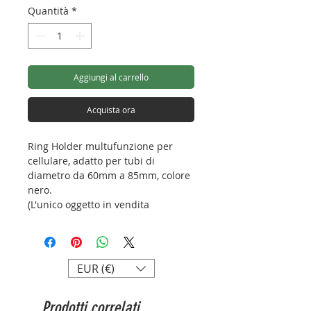
Quantità
*
Aggiungi al carrello
Acquista ora
Ring Holder multufunzione per
cellulare, adatto per tubi di
diametro da 60mm a 85mm, colore
nero.
(L'unico oggetto in vendita
raffigurato in foto è il phone
holder).
Peso: 57g
EUR (€)
Diametro interno anello: 60-
85mm
Prodotti correlati
Altezza: 15mm