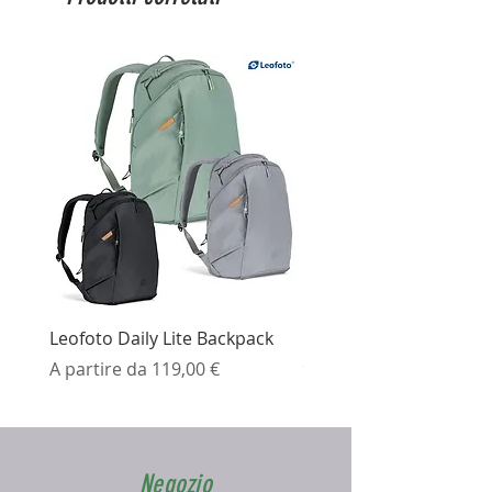
Larghezza: 63mm
Lunghezza: 32mm
Leofoto Daily Lite Backpack
Ezviz H3K Telecamera 
Prezzo scontato
Prezzo
A partire da
119,00 €
99,99 €
Negozio