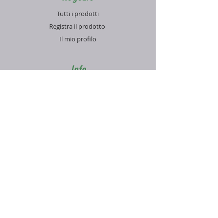
Tutti i prodotti
Registra il prodotto
Il mio profilo
Info
Contatti
Blog
FAQ
Supporto
Informativa sulla Privacy
Condizioni di vendita
Pagamenti e spedizioni