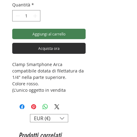
Quantità
*
Aggiungi al carrello
Acquista ora
Clamp Smartphone Arca
compatibile dotata di filettatura da
1/4" nella parte superiore.
Colore rosso.
(L'unico oggetto in vendita
raffigurato in foto è la clamp per
smartphone di colore rosso).
Lunghezza: 86mm
EUR (€)
Larghezza: 15mm
Altezza: 39mm
Prodotti correlati
Clamp: 65~95mm