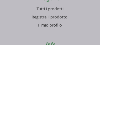
Tutti i prodotti
Registra il prodotto
Il mio profilo
Info
Contatti
Blog
FAQ
Supporto
Informativa sulla Privacy
Condizioni di vendita
Pagamenti e spedizioni